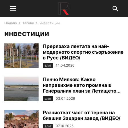
Начало
тагове
инвестиции
инвестиции
Прерязаха лентата на най-
модерното спортно съоръжение
в Русе /ВИДЕО/
14.04.2026
БЛОГ
Пенчо Милков: Какво
направихме като промяна в
Генералния план за Летището...
03.04.2026
БЛОГ
Разчистват част от терена на
бившия Захарен завод /ВИДЕО/
07.10.2025
БЛОГ