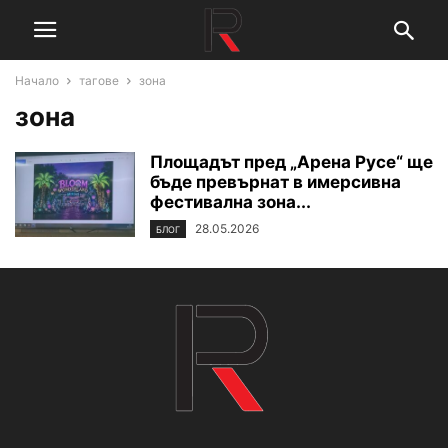
Начало
тагове
зона
зона
Площадът пред „Арена Русе“ ще
бъде превърнат в имерсивна
фестивална зона...
28.05.2026
БЛОГ