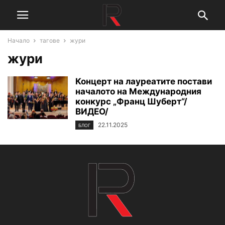
Начало
тагове
жури
жури
Концерт на лауреатите постави
началото на Международния
конкурс „Франц Шуберт“/
ВИДЕО/
22.11.2025
БЛОГ