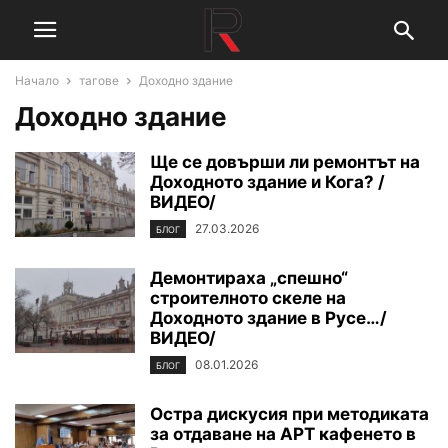
Начало
тагове
Доходно здание
Доходно здание
Ще се довърши ли ремонтът на
Доходното здание и Кога? /
ВИДЕО/
27.03.2026
БЛОГ
Демонтираха „спешно“
строителното скеле на
Доходното здание в Русе…/
ВИДЕО/
08.01.2026
БЛОГ
Остра дискусия при методиката
за отдаване на АРТ кафенето в