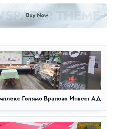
мплекс Голямо Враново Инвест АД