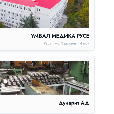
УМБАЛ МЕДИКА РУСЕ
Русе - жк. Здравец - Изток
Дунарит АД