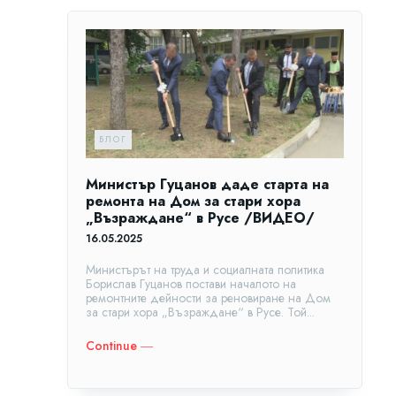
БЛОГ
Министър Гуцанов даде старта на
ремонта на Дом за стари хора
„Възраждане“ в Русе /ВИДЕО/
16.05.2025
Министърът на труда и социалната политика
Борислав Гуцанов постави началото на
ремонтните дейности за реновиране на Дом
за стари хора „Възраждане“ в Русе. Той...
Continue ―