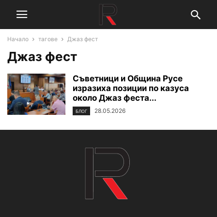
Начало
тагове
Джаз фест
Джаз фест
Съветници и Община Русе
изразиха позиции по казуса
около Джаз феста...
28.05.2026
БЛОГ