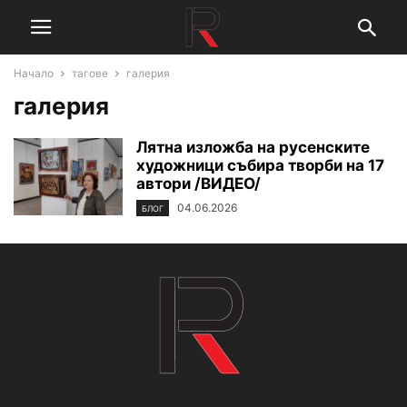
Начало
тагове
галерия
галерия
Лятна изложба на русенските
художници събира творби на 17
автори /ВИДЕО/
04.06.2026
БЛОГ