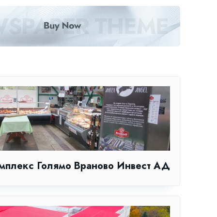
мплекс Голямо Враново Инвест АД