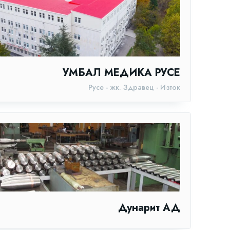
УМБАЛ МЕДИКА РУСЕ
Русе - жк. Здравец - Изток
Дунарит АД