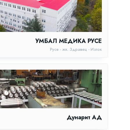
УМБАЛ МЕДИКА РУСЕ
Русе - жк. Здравец - Изток
Дунарит АД