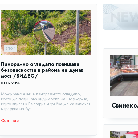
БЛОГ
Панорамно огледало повишава
безопасността в района на Дунав
мост /ВИДЕО/
01.07.2025
Монтирано е вече панорамното огледало,
което да повишава видимостта на шофьорите,
които влизат в България и трябва да се включат
Свинеко
в трафика на бул....
Continue ―