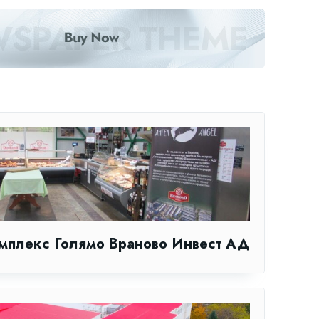
мплекс Голямо Враново Инвест АД