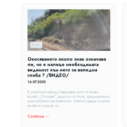
БЛОГ
Окосяването около знак означава
ли, че е налице необходимата
видимост към него за валидна
глоба ? /ВИДЕО/
14.07.2025
В участъка между Гредовия мост и пътен
възел „Охлюва“, вдясно от пътя, традиционно
има избуяла растителност. Малко преди пътния
възел е и една от...
Continue ―