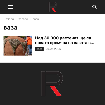
Начало
тагове
ваза
ваза
Над 30 000 растения ще са
новата премяна на вазата в...
20.05.2025
БЛОГ