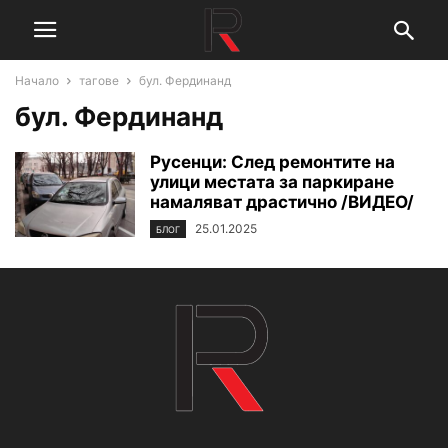
Начало
тагове
бул. Фердинанд
бул. Фердинанд
Русенци: След ремонтите на
улици местата за паркиране
намаляват драстично /ВИДЕО/
25.01.2025
БЛОГ