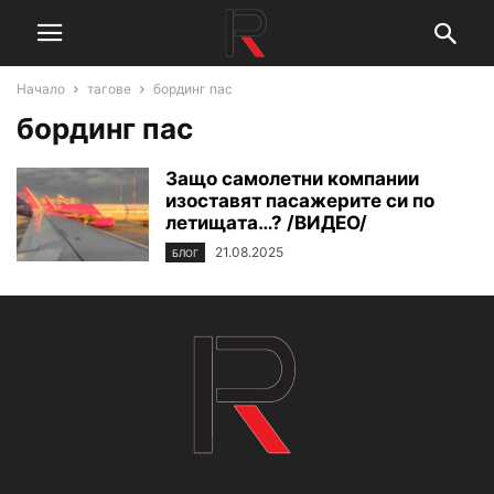
Начало
тагове
бординг пас
бординг пас
Защо самолетни компании
изоставят пасажерите си по
летищата…? /ВИДЕО/
21.08.2025
БЛОГ