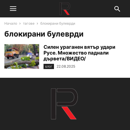
Начало
тагове
блокирани булеврди
блокирани булеврди
Силен ураганен вятър удари
Русе. Множество паднали
дървета/ВИДЕО/
22.08.2025
БЛОГ