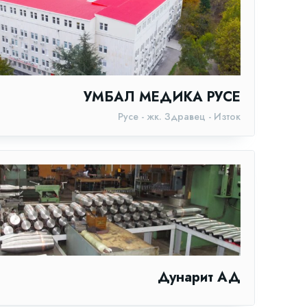
УМБАЛ МЕДИКА РУСЕ
Русе - жк. Здравец - Изток
Дунарит АД