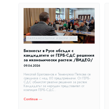
ПАРЛАМЕНТАРНИ ИЗБОРИ 2026
Бизнесът в Русе обсъди с
кандидатите от ГЕРБ-СДС решения
за икономически растеж /ВИДЕО/
09.04.2026
Николай Братованов и Теменужка Петкова се
срещнаха с над 60 предприемачи. От ГЕРБ-
СДС обмислят реални решения за растеж
Кандидатът за народен представител от
коалиция ГЕРБ-СДС...
Continue ―