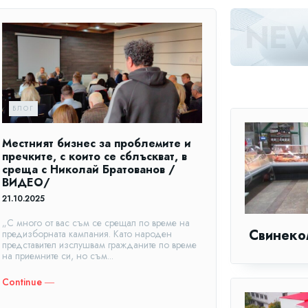
БЛОГ
Местният бизнес за проблемите и
пречките, с които се сблъскват, в
среща с Николай Братованов /
ВИДЕО/
21.10.2025
„С много от вас съм се срещал по време на
Свинеко
предизборната кампания. Като народен
представител изслушвам гражданите по време
на приемните си, но съм...
Continue ―