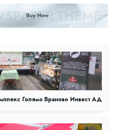
мплекс Голямо Враново Инвест АД