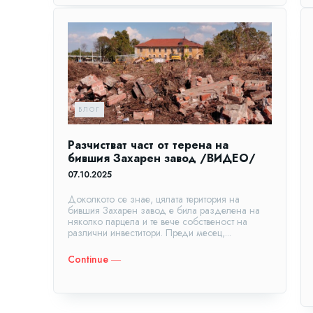
БЛОГ
Разчистват част от терена на
бившия Захарен завод /ВИДЕО/
07.10.2025
Доколкото се знае, цялата територия на
бившия Захарен завод е била разделена на
няколко парцела и те вече собственост на
различни инвеститори. Преди месец,...
Continue ―