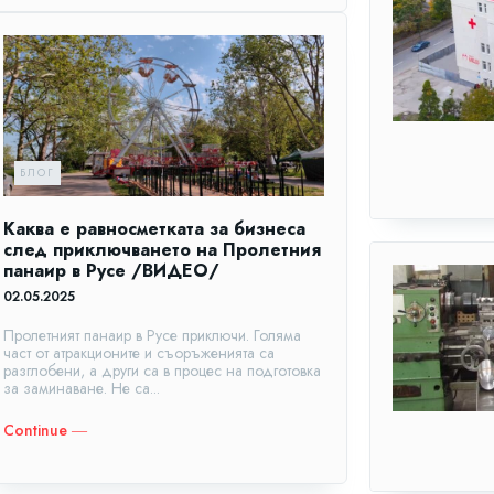
БЛОГ
Каква е равносметката за бизнеса
след приключването на Пролетния
панаир в Русе /ВИДЕО/
02.05.2025
Пролетният панаир в Русе приключи. Голяма
част от атракционите и съоръженията са
разглобени, а други са в процес на подготовка
за заминаване. Не са...
Continue ―