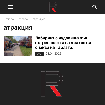
Начало
тагове
атракция
атракция
Лабиринт с чудовища във
вътрешността на дракон ви
очаква на Тарлата...
23.04.2026
БЛОГ